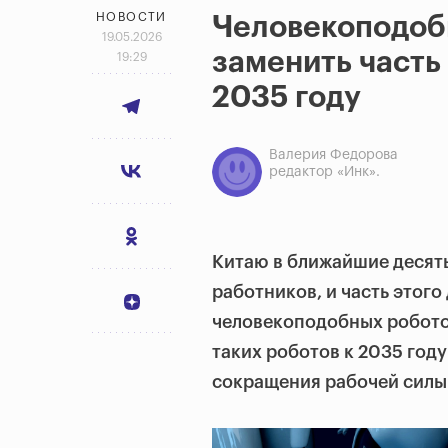
НОВОСТИ
Человекоподоб
19.05.2026
заменить часть
19:29
2035 году
Валерия Федорова
редактор «Инк».
Китаю в ближайшие десять
работников, и часть этого
человекоподобных роботов
таких роботов к 2035 год
сокращения рабочей силы