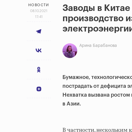
НОВОСТИ
Заводы в Китае
08.10.2021
производство и
17:41
электроэнерги
Арина Барабанова
Бумажное, технологическо
пострадать от дефицита э
Нехватка вызвана ростом 
в Азии.
В частности, нескольким 