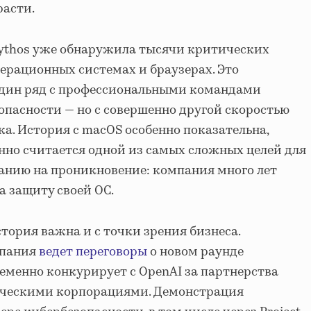
расти.
ythos уже обнаружила тысячи критических
ерационных системах и браузерах. Это
один ряд с профессиональными командами
опасности — но с совершенно другой скоростью
а. История с macOS особенно показательна,
нно считается одной из самых сложных целей для
анию на проникновение: компания много лет
а защиту своей ОС.
стория важна и с точки зрения бизнеса.
мпания
ведет переговоры
о новом раунде
менно конкурирует с OpenAI за партнерства
ическими корпорациями. Демонстрация