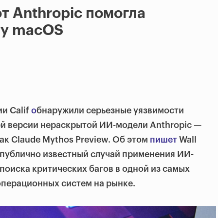
от Anthropic помогла
ту macOS
и Calif
о
бнаружили серьезные уязвимости
й версии нераскрытой ИИ-модели Anthropic —
ак Claude Mythos Preview. Об этом
пишет
Wall
ый публично известный случай применения ИИ-
 поиска критических багов в одной из самых
перационных систем на рынке.