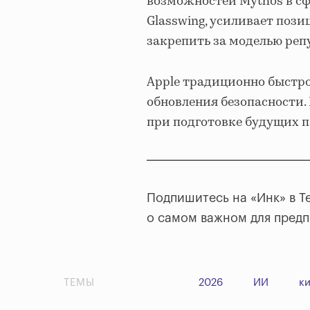
возможностей Mythos в сфе
Glasswing, усиливает пози
закрепить за моделью реп
Apple традиционно быстро
обновления безопасности.
при подготовке будущих п
Подпишитесь на «Инк» в T
о самом важном для пред
ТЕМЫ
2026
ИИ
к