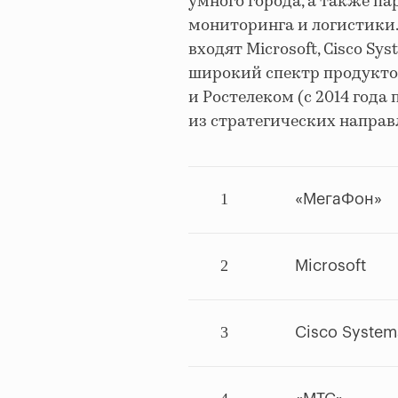
умного города, а также па
мониторинга и логистики
входят Microsoft, Cisco Sy
широкий спектр продукто
и Ростелеком (c 2014 год
из стратегических направ
1
«МегаФон»
2
Microsoft
3
Cisco System