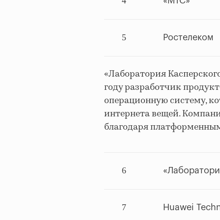
4
«МТС»
5
Ростелеком
«Лаборатория Касперского
году разработчик продук
операционную систему, ко
интернета вещей. Компани
благодаря платформенным
6
«Лаборатори
7
Huawei Techn