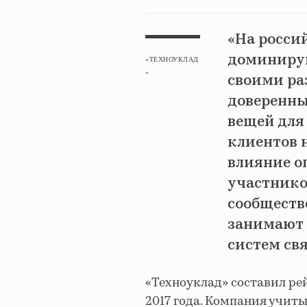
«На росси
доминирую
«ТЕХНОУКЛАД
»
своими ра
доверенн
вещей для
клиентов н
влияние оп
участнико
сообществ
занимают
систем свя
«Техноуклад» составил рей
2017 года. Компания учи