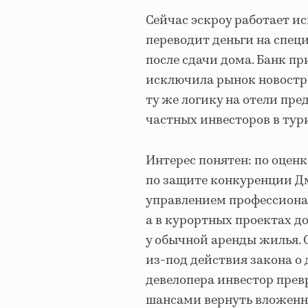
Сейчас эскроу работает и
переводит деньги на спец
после сдачи дома. Банк п
исключила рынок новостр
ту же логику на отели пре
частных инвесторов в ту
Интерес понятен: по оценк
по защите конкуренции Дм
управлением профессионал
а в курортных проектах д
у обычной аренды жилья.
из-под действия закона о 
девелопера инвестор пре
шансами вернуть вложенн