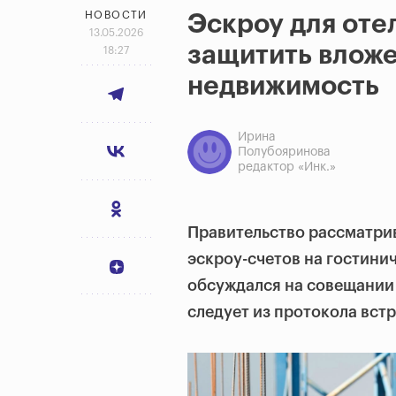
НОВОСТИ
Эскроу для оте
13.05.2026
защитить вложе
18:27
недвижимость
Ирина
Полубояринова
редактор «Инк.»
Правительство рассматри
эскроу-счетов на гостини
обсуждался на совещании 
следует из протокола вст