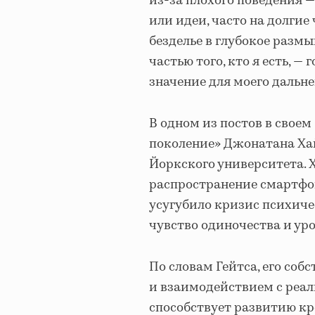
из-за плохого поведения —
или идеи, часто на долгие
безделье в глубокое разм
частью того, кто я есть, 
значение для моего дальне
В одном из постов в своем
поколение» Джонатана Хай
Йоркского университета. 
распространение смартфон
усугубило кризис психиче
чувство одиночества и уро
По словам Гейтса, его соб
и взаимодействием с реал
способствует развитию кр