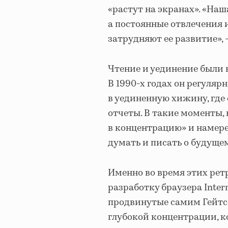
«растут на экранах». «Н
а постоянные отвлечения 
затрудняют ее развитие», 
Чтение и уединение были 
В 1990-х годах он регуля
в уединенную хижину, где
отчеты. В такие моменты,
в концентрацию» и намере
думать и писать о будуще
Именно во время этих рет
разработку браузера Intern
продвинутые самим Гейтсо
глубокой концентрации, ко