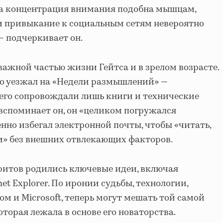
аша концентрация внимания подобна мышцам,
и привыкание к социальным сетям невероятно
— подчеркивает он.
важной частью жизни Гейтса и в зрелом возрасте.
рно уезжал на «Недели размышлений» —
 его сопровождали лишь книги и технические
 вспоминает он, он «целиком погружался
нно избегал электронной почты, чтобы «читать,
м» без внешних отвлекающих факторов.
ритов родились ключевые идеи, включая
et Explorer. По иронии судьбы, технологии,
м и Microsoft, теперь могут мешать той самой
торая лежала в основе его новаторства.