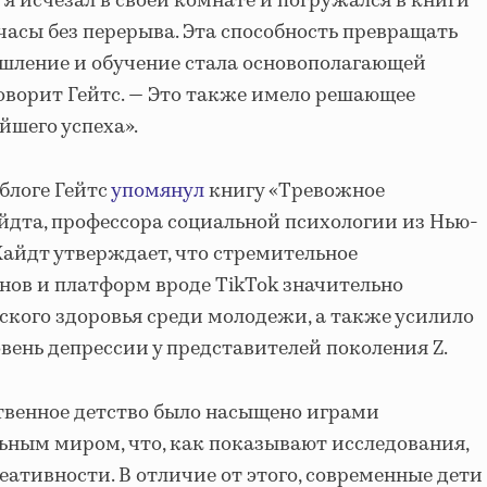
 я исчезал в своей комнате и погружался в книги
 часы без перерыва. Эта способность превращать
ышление и обучение стала основополагающей
— говорит Гейтс. — Это также имело решающее
йшего успеха».
 блоге Гейтс
упомянул
книгу «Тревожное
дта, профессора социальной психологии из Нью-
Хайдт утверждает, что стремительное
ов и платформ вроде TikTok значительно
ского здоровья среди молодежи, а также усилило
вень депрессии у представителей поколения Z.
ственное детство было насыщено играми
ьным миром, что, как показывают исследования,
еативности. В отличие от этого, современные дети