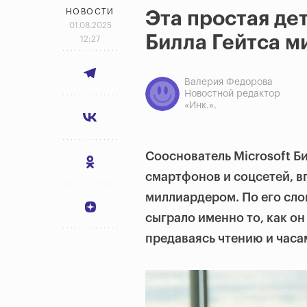
НОВОСТИ
Эта простая де
01.08.2025
Билла Гейтса 
12:27
Валерия Федорова
Новостной редактор
«Инк.».
Сооснователь Microsoft Би
смартфонов и соцсетей, вп
миллиардером. По его сло
сыграло именно то, как он
предаваясь чтению и часа