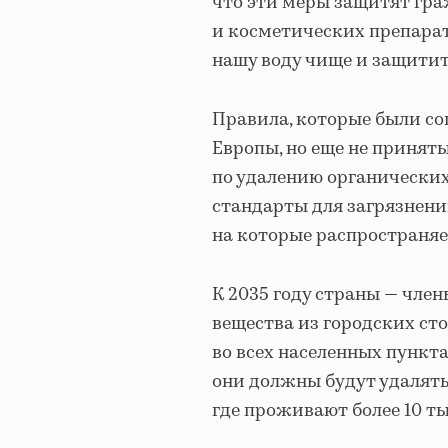
что эти меры защитят гр
и косметических препарат
нашу воду чище и защитит
Правила, которые были с
Европы, но еще не принят
по удалению органических
стандарты для загрязнен
на которые распространяе
К 2035 году страны — чле
вещества из городских ст
во всех населенных пунктах
они должны будут удалять
где проживают более 10 ты