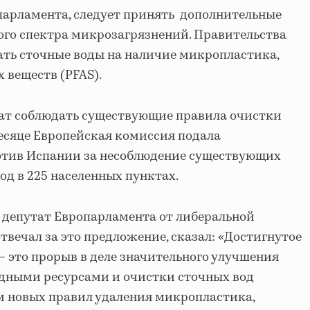
парламента, следует принять дополнительные
ого спектра микрозагрязнений. Правительства
ть сточные воды на наличие микропластика,
 веществ (PFAS).
шат соблюдать существующие правила очистки
есяце Европейская комиссия подала
ротив Испании за несоблюдение существующих
од в 225 населенных пунктах.
 депутат Европарламента от либеральной
твечал за это предложение, сказал: «Достигнутое
— это прорыв в деле значительного улучшения
одными ресурсами и очистки сточных вод
ом новых правил удаления микропластика,