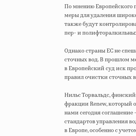
По мнению Европейского 
меры для удаления широк
также будут контролирова
пер- и полифторалкильных
Однако страны ЕС не спе
сточных вод. В прошлом м
в Европейский суд иск п
правил очистки сточных в
Нильс Торвальдс, финский
фракции Renew, который о
нами сегодня соглашение 
стандартов управления в
в Европе, особенно с учет