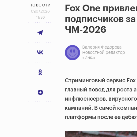
НОВОСТИ
Fox One привле
09.07.2026
подписчиков з
11:36
ЧМ-2026
Валерия Федорова
Новостной редактор
«Инк.».
Стриминговый сервис Fox
главный повод для роста 
инфлюенсеров, вирусного
кампаний. В самой компа
платформы после ее дебют