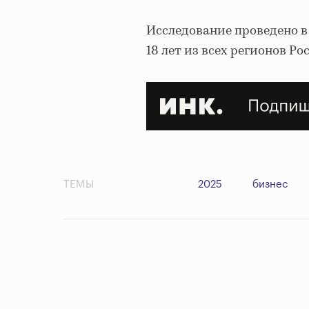
Исследование проведено в 
18 лет из всех регионов Ро
ТЕМЫ
2025
бизнес