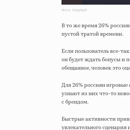
Фото: Unsplash
В то же время 26% россия
пустой тратой времени.
Если пользователь все-та
он будет ждать бонусы и 
обещанное, человек это оц
Для 26% россиян игровые 
узнают из них что-то ново
с брендом.
Быстрые активности прив
увлекательного сценария 