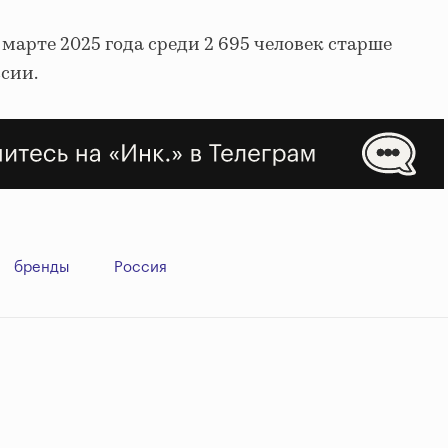
марте 2025 года среди 2 695 человек старше
ссии.
бренды
Россия