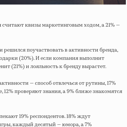
н считают квизы маркетинговым ходом, а 21% —
ки решился поучаствовать в активности бренда,
подарки (20%). И если компания выполнит
енит (21%) и лояльность к бренду вырастет.
активности — способ отвлечься от рутины, 17%
е, 12% проверяют знания, а 9% ближе знакомятся
лекают 19% респондентов. 18% ждут
игры, каждый десятый — юмора, а 7%