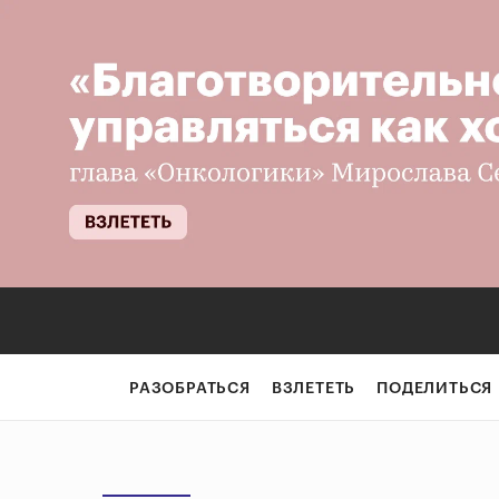
РАЗОБРАТЬСЯ
ВЗЛЕТЕТЬ
ПОДЕЛИТЬСЯ