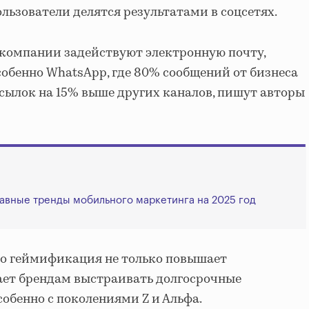
льзователи делятся результатами в соцсетях.
 компании задействуют электронную почту,
собенно WhatsApp, где 80% сообщений от бизнеса
ссылок на 15% выше других каналов, пишут авторы
лавные тренды мобильного маркетинга на 2025 год
то геймификация не только повышает
гает брендам выстраивать долгосрочные
собенно с поколениями Z и Альфа.