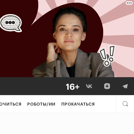
ЮЧИТЬСЯ
РОБОТЫ/ИИ
ПРОКАЧАТЬСЯ