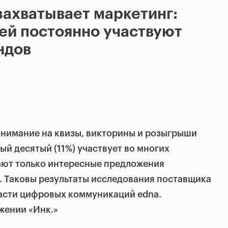
ахватывает маркетинг:
ей постоянно участвуют
ндов
внимание на квизы, викторины и розыгрыши
ый десятый (11%) участвует во многих
ают только интересные предложения
. Таковы результаты исследования поставщика
ласти цифровых коммуникаций edna.
жении «Инк.»