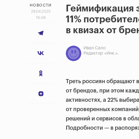
НОВОСТИ
Геймификация з
28.04.2025
11% потребител
16:06
в квизах от бре
Иван Сало
Редактор «Инк.».
Треть россиян обращают 
от брендов, при этом кажд
активностях, а 22% выбир
от проверенных компаний
решений и сервисов в об
Подробности — в распоря