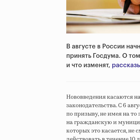
В августе в России нач
принять Госдума. О то
и что изменят,
рассказ
Нововведения касаются на
законодательства. С 6 авг
по призыву, не имея на то
на гражданскую и муници
которых это касается, не 
действовать в течение 10 л