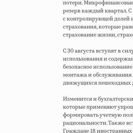
потери. Микрофинансовые
резерв каждый квартал.​ С
с контролирующей долей 
страхования, которые ране
страхование жизни, страхо
С 30 августа вступят в си
использования и содержан
безопасное использование
монтажа и обслуживания 
движущихся пешеходных д
Изменится и бухгалтерский
которые применяют упроще
формировать учетную пол
рациональности. Также вст
Граждане 18 иностранных 