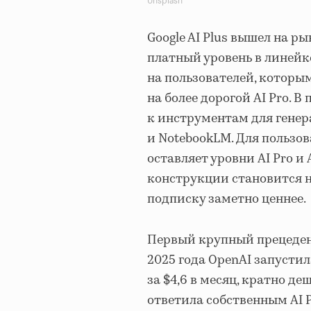
Unsplash
Google AI Plus вышел на р
платный уровень в линейк
на пользователей, котор
на более дорогой AI Pro. В
к инструментам для генера
и NotebookLM. Для пользо
оставляет уровни AI Pro и
конструкции становится н
подписку заметно ценнее.
Первый крупный прецедент
2025 года OpenAI запусти
за $4,6 в месяц, кратно де
ответила собственным AI 