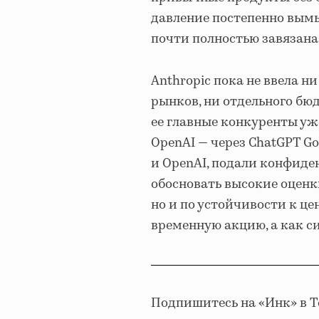
давление постепенно вымы
почти полностью завязана
Anthropic пока не ввела 
рынков, ни отдельного бю
ее главные конкуренты уж
OpenAI — через ChatGPT Go,
и OpenAI, подали конфиден
обосновать высокие оценки
но и по устойчивости к це
временную акцию, а как с
Подпишитесь на «Инк» в 