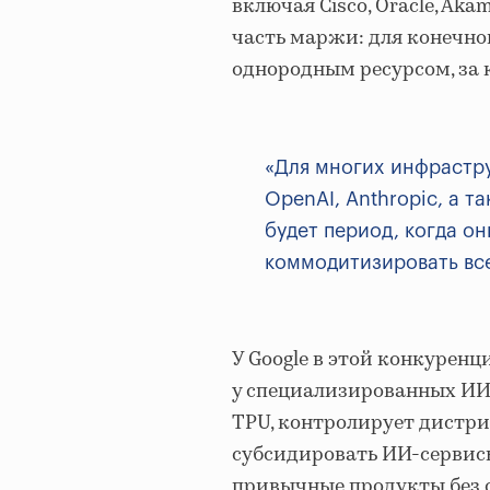
включая Cisco, Oracle, Aka
часть маржи: для конечно
однородным ресурсом, за 
«Для многих инфрастр
OpenAI, Anthropic, а т
будет период, когда о
коммодитизировать все
У Google в этой конкурен
у специализированных ИИ
TPU, контролирует дистри
субсидировать ИИ-сервис
привычные продукты без о