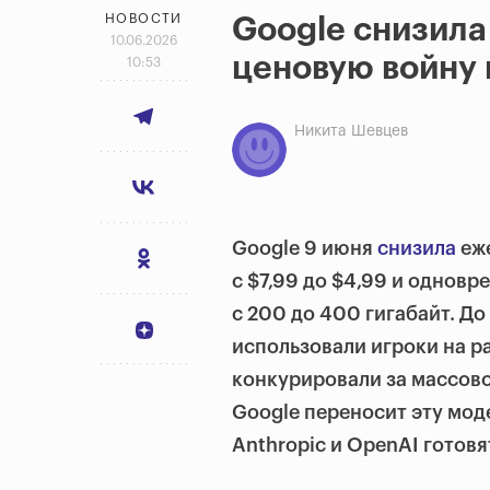
НОВОСТИ
Google снизила 
10.06.2026
ценовую войну 
10:53
Никита Шевцев
Google 9 июня
снизила
еже
с $7,99 до $4,99 и однов
с 200 до 400 гигабайт. Д
использовали игроки на р
конкурировали за массов
Google переносит эту моде
Anthropic и OpenAI готовя