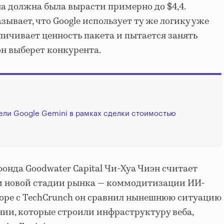
ена должна была вырасти примерно до $4,4.
ывает, что Google использует ту же логику уже
личивает ценность пакета и пытается занять
 он выберет конкурента.
дели Google Gemini в рамках сделки стоимостью
онда Goodwater Capital Чи-Хуа Чиэн считает
 новой стадии рынка — коммодитизации ИИ-
воре с TechCrunch он сравнил нынешнюю ситуацию
нии, которые строили инфраструктуру веба,