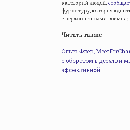
категорий людей,
сообщае
фурнитуру, которая адап
с ограниченными возможно
Читать также
Ольга Флер, MeetForCha
с оборотом в десятки м
эффективной