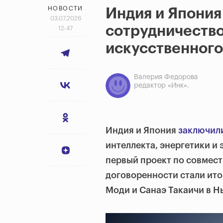
НОВОСТИ
Индия и Япони
03.07.2026
сотрудничество
12:47
искусственного
Валерия Федорова
редактор «Инк».
Индия и Япония
заключил
интеллекта, энергетики и
первый проект по совмес
договоренности стали ит
Моди и Санаэ Такаичи в Н