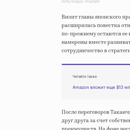
Getty Images, Unsplash
Визит главы японского пр
расширилась повестка от
по-прежнему остаются ее 
намерены вместе развиват
сотрудничество в стратег
Читайте также
Amazon вложит еще $13 мл
После переговоров Такаич
друг друга за счет собст
преимуществ. На фоне не