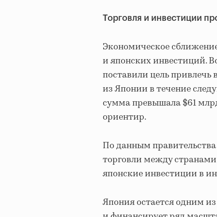
Торговля и инвестиции п
Экономическое сближение
и японских инвестиций. Во
поставили цель привлечь 
из Японии в течение след
сумма превышала $61 млрд
ориентир.
По данным правительства 
торговли между странами д
японские инвестиции в ин
Япония остается одним и
и финансирует ряд масшт