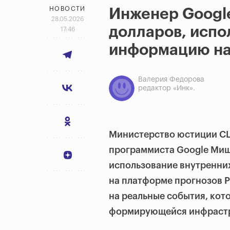
НОВОСТИ
Инженер Googl
28.05.2026
долларов, испо
17:46
информацию на
Валерия Федорова
редактор «Инк».
Министерство юстиции 
программиста Google Миш
использование внутренни
на платформе прогнозов P
на реальные события, кот
формирующейся инфрастр