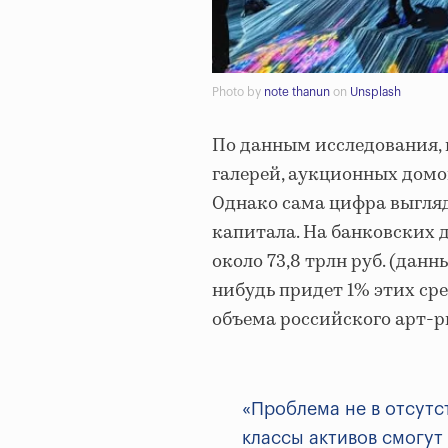
Photo by
note thanun
on
Unsplash
По данным исследования, 
галерей, аукционных домов
Однако сама цифра выгляд
капитала. На банковских 
около 73,8 трлн руб. (дан
нибудь придет 1% этих сре
объема российского арт-р
«Проблема не в отсутс
классы активов смогут 