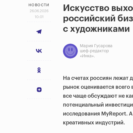
НОВОСТИ
Искусство выхо
26.06.2026
российский биз
10:01
с художниками
Мария Гусарова
шеф-редактор
«Инка».
На счетах россиян лежат д
рынок оценивается всего 
все чаще обсуждают не ка
потенциальный инвестици
исследования MyReport. A
креативных индустрий.