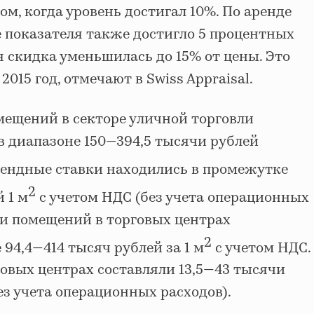
ом, когда уровень достигал 10%. По аренде
показателя также достигло 5 процентных
 скидка уменьшилась до 15% от цены. Это
015 год, отмечают в Swiss Appraisal.
ещений в секторе уличной торговли
 в диапазоне 150—394,5 тысячи рублей
ендные ставки находились в промежутке
2
й 1 м
с учетом НДС (без учета операционных
жи помещений в торговых центрах
2
 94,4—414 тысяч рублей за 1 м
с учетом НДС.
овых центрах составляли 13,5—43 тысячи
ез учета операционных расходов).