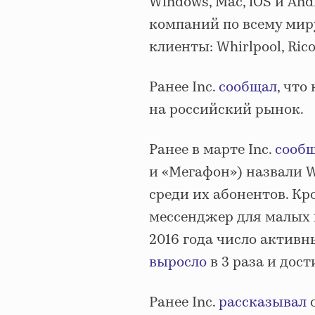
Windows, Mac, iOS и And
компаний по всему мир
клиенты: Whirlpool, Rico
Ранее Inc.
сообщал
, что
на российский рынок.
Ранее в марте Inc.
сооб
и «Мегафон») назвали
среди их абонентов. Кр
мессенджер для малых 
2016 года число активн
выросло
в 3 раза и дост
Ранее Inc.
рассказывал
о