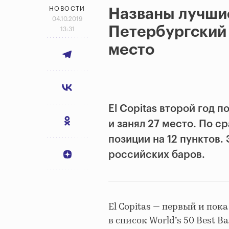
НОВОСТИ
Названы лучши
04.10.2019
Петербургский 
13:31
место
El Copitas второй год 
и занял 27 место. По с
позиции на 12 пунктов.
российских баров.
El Copitas — первый и по
в список World’s 50 Best B