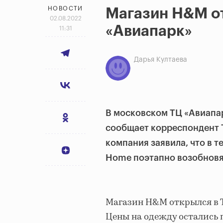
НОВОСТИ
Магазин H&M о
02.08.2022
«Авиапарк»
11:31
Дарья Култаева
В московском ТЦ «Авиапар
сообщает корреспондент Т
компания заявила, что в 
Home поэтапно возобновя
Магазин H&M открылся в Т
Цены на одежду остались 