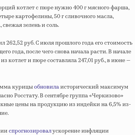
орций котлет с пюре нужно 400 г мясного фарша,
етыре картофелины, 50 г сливочного масла,
 свежая зелень и соль.
ил 262,52 руб. С июля прошлого года его стоимость
го года, после чего снова начала расти. В начале
из котлет и пюре составляла 247,01 руб., в июне —
рамма курицы
обновила
исторический максимум
гласно Росстату. В сентябре группа «Черкизово»
кные цены на продукцию из индейки на 6,5% из-
ние.
сии
спрогнозировал
ускорение инфляции