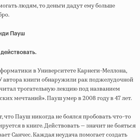
огать людям, то деньги дадут ему больше
бро.
энди Пауш
 действовать.
форматики в Университете Карнеги-Меллона,
 У автора книги обнаружили рак поджелудочной
рочитал трогательную лекцию под названием
тских мечтаний
. Пауш умер в 2008 году в 47 лет.
»
, что Пауш никогда не боялся пробовать что-то
ируется в книге. Действовать — значит не бояться
ает Санчес. Каждая неудача помогает создать