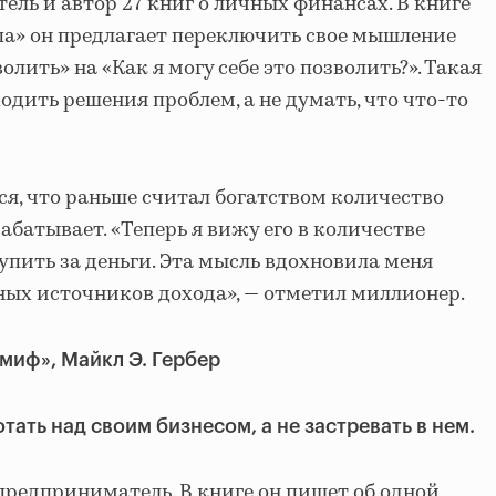
ль и автор 27 книг о личных финансах. В книге
па» он предлагает переключить свое мышление
волить» на «Как я могу себе это позволить?». Такая
дить решения проблем, а не думать, что что-то
я, что раньше считал богатством количество
рабатывает. «Теперь я вижу его в количестве
упить за деньги. Эта мысль вдохновила меня
ных источников дохода», — отметил миллионер.
миф», Майкл Э. Гербер
тать над своим бизнесом, а не застревать в нем.
 предприниматель. В книге он пишет об одной