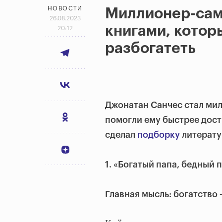
НОВОСТИ
Миллионер-сам
26.08.2023
книгами, котор
20:12
разбогатеть
Джонатан Санчес стал милл
помогли ему быстрее дост
сделал
подборку
литерату
1. «Богатый папа, бедный 
Главная мысль: богатство 