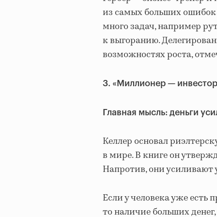
из самых больших ошибок 
много задач, например ру
к выгоранию. Делегирован
возможностях роста, отме
3. «Миллионер — инвестор
Главная мысль: деньги ус
Келлер основал риэлтерску
в мире. В книге он утверж
Напротив, они усиливают 
Если у человека уже есть 
то наличие больших денег, 