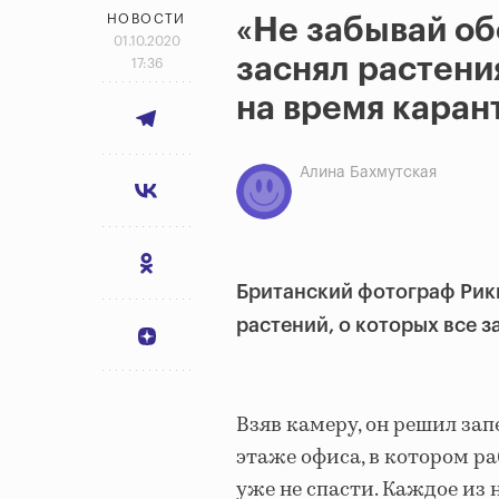
НОВОСТИ
«Не забывай об
01.10.2020
заснял растени
17:36
на время каран
Алина Бахмутская
Британский фотограф Ри
растений, о которых все з
Взяв камеру, он решил зап
этаже офиса, в котором ра
уже не спасти. Каждое из 