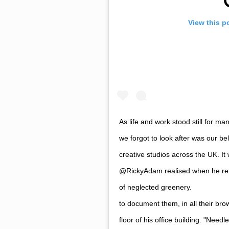
View this p
As life and work stood still for man
we forgot to look after was our bel
creative studios across the UK. I
@RickyAdam realised when he ret
of neglected greenery. ⠀⠀⠀⠀⠀⠀⠀⠀
to document them, in all their br
floor of his office building. "Need