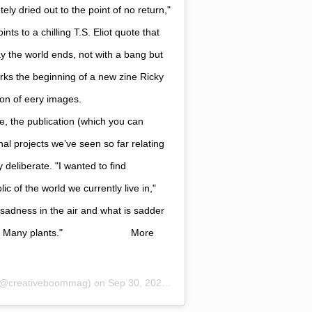
ly dried out to the point of no return,"
s to a chilling T.S. Eliot quote that
way the world ends, not with a bang but
arks the beginning of a new zine Ricky
ection of eery images. ⠀⠀⠀⠀⠀⠀⠀⠀⠀
e, the publication (which you can
nal projects we’ve seen so far relating
 deliberate. "I wanted to find
c of the world we currently live in,"
t sadness in the air and what is sadder
nt? Many plants." ⠀⠀⠀⠀⠀⠀⠀⠀⠀ More
@creativeboommag) on
Sep 30, 2020 at 8:21am PDT