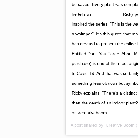
be saved. Every plant was complete
he tells us. ⠀⠀⠀⠀⠀⠀⠀⠀⠀ Ricky point
inspired the series: "This is the 
a whimper". It’s this quote that m
has created to present the coll
Entitled Don’t You Forget About M
purchase) is one of the most origi
to Covid-19. And that was certainly
something less obvious but symboli
Ricky explains. "There’s a distinc
than the death of an indoor pla
on #creativeboom
A post shared by
Creative Boom
(