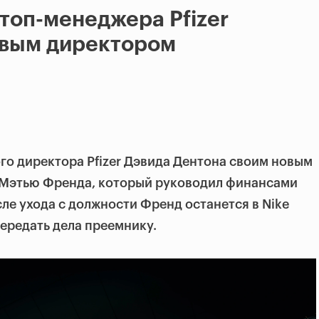
 топ-менеджера Pfizer
вым директором
о директора Pfizer Дэвида Дентона своим новым
т Мэтью Френда, который руководил финансами
сле ухода с должности Френд останется в Nike
передать дела преемнику.