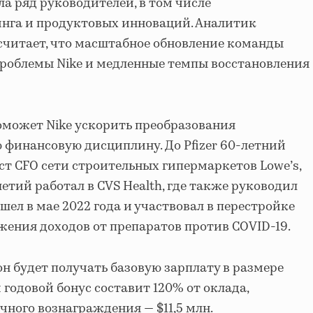
а ряд руководителей, в том числе
инга и продуктовых инноваций. Аналитик
считает, что масштабное обновление команды
роблемы Nike и медленные темпы восстановления
поможет Nike ускорить преобразования
ю финансовую дисциплину. До Pfizer 60-летний
т CFO сети строительных гипермаркетов Lowe’s,
летий работал в CVS Health, где также руководил
ишел в мае 2022 года и участвовал в перестройке
ижения доходов от препаратов против COVID-19.
он будет получать базовую зарплату в размере
ой годовой бонус составит 120% от оклада,
чного вознаграждения — $11,5 млн.