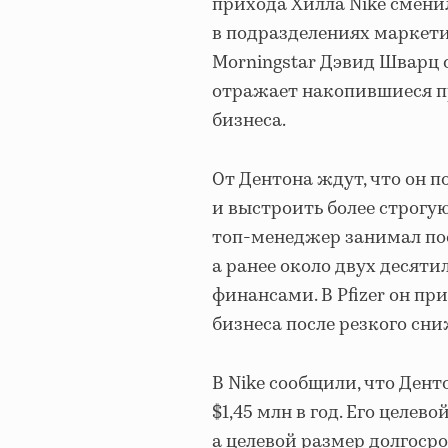
прихода Хилла Nike сменил
в подразделениях маркет
Morningstar Дэвид Шварц 
отражает накопившиеся п
бизнеса.
От Дентона ждут, что он 
и выстроить более строгу
топ-менеджер занимал пос
а ранее около двух десяти
финансами. В Pfizer он пр
бизнеса после резкого сн
В Nike сообщили, что Дент
$1,45 млн в год. Его целев
а целевой размер долгосро