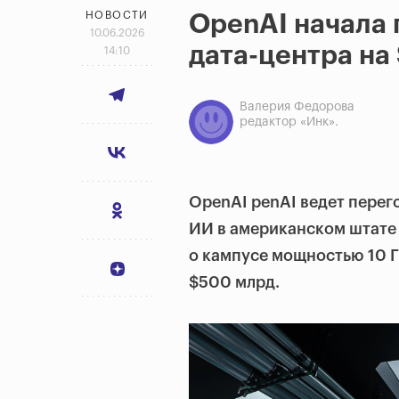
НОВОСТИ
OpenAI начала 
10.06.2026
дата-центра на
14:10
Валерия Федорова
редактор «Инк».
OpenAI penAI ведет перег
ИИ в американском штате
о кампусе мощностью 10 Г
$500 млрд.