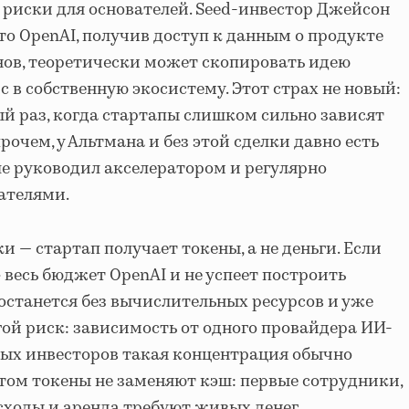
е риски для основателей. Seed-инвестор Джейсон
то OpenAI, получив доступ к данным о продукте
нов, теоретически может скопировать идею
 в собственную экосистему. Этот страх не новый:
й раз, когда стартапы слишком сильно зависят
очем, у Альтмана и без этой сделки давно есть
ьше руководил акселератором и регулярно
вателями.
и — стартап получает токены, а не деньги. Если
весь бюджет OpenAI и не успеет построить
останется без вычислительных ресурсов и уже
гой риск: зависимость от одного провайдера ИИ-
лых инвесторов такая концентрация обычно
том токены не заменяют кэш: первые сотрудники,
ходы и аренда требуют живых денег,