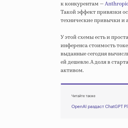
к конкурентам —
Anthropi
Такой эффект привязки ос
технические привычки и 
У этой схемы есть и прост
инференса стоимость токе
выданные сегодня вычисли
ей дешевле. А доля в старт
активом.
Читайте также
OpenAI раздаст ChatGPT P