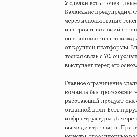
У сделки есть и очевидны
Калаканис предупредил, ч
через использование токе
и встроить похожий сервис
он возникает почти кажды
от крупной платформы. Впр
тесная связь с YC: он ран
выступает перед его осно
Главное ограничение сделк
команда быстро «сожжет» 
работающий продукт, она 
отданной доли. Есть и дру
инфраструктуры. Для зре
выглядит тревожно. При э
юристы, операционные рас