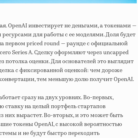
я. OpenAI инвестирует не деньгами, а токенами —
 ресурсами для работы с ее моделями. Доля будет
 на первом priced round — раунде с официальной
его Series A. Сделку оформляют через uncapped
без потолка оценки. Для основателей это выглядит
сделка с фиксированной оценкой: чем дороже
 конвертации, тем меньшую долю получит OpenAI.
аботает сразу на двух уровнях. Во-первых,
 ставку на целый портфель стартапов
из них вырастет. Во-вторых, и это может быть
вшие токены OpenAI, с высокой вероятностью
истемы и не будут быстро переходить