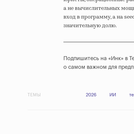
а не вычислительных мощн
вход в программу, а на se
значительную долю.
Подпишитесь на «Инк» в T
о самом важном для пред
ТЕМЫ
2026
ИИ
т