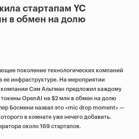
жила стартапам YC
лн в обмен на долю
дующее поколение технологических компаний
на ее инфраструктуре. На мероприятии
а компании Сэм Альтман предложил каждому
 токены OpenAI на $2 млн в обмен на долю
йлер Босмени назвал это «mic drop moment» —
оторого в комнате уже нечего добавить.
ратора около 169 стартапов.