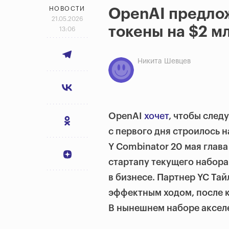
НОВОСТИ
OpenAI предло
21.05.2026
токены на $2 м
13:06
Никита Шевцев
OpenAI
хочет
, чтобы сле
с первого дня строилось 
Y Combinator 20 мая глав
стартапу текущего набора
в бизнесе. Партнер YC Та
эффектным ходом, после к
В нынешнем наборе акселе