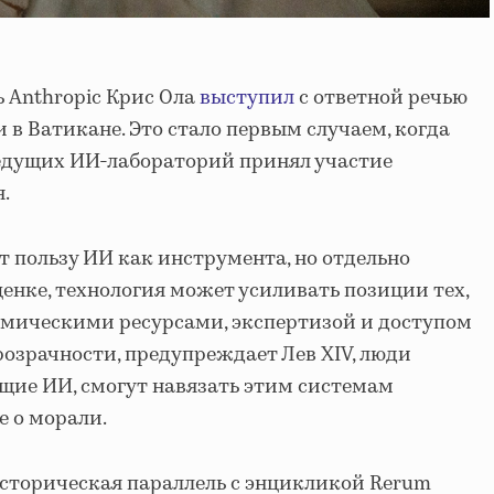
ь Anthropic Крис Ола
выступил
с ответной речью
 в Ватикане. Это стало первым случаем, когда
ведущих ИИ-лабораторий принял участие
.
т пользу ИИ как инструмента, но отдельно
оценке, технология может усиливать позиции тех,
омическими ресурсами, экспертизой и доступом
розрачности, предупреждает Лев XIV, люди
щие ИИ, смогут навязать этим системам
е о морали.
сторическая параллель с энцикликой Rerum