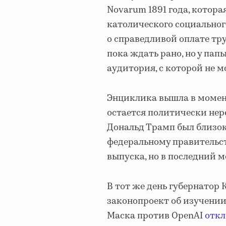
Novarum 1891 года, котора
католического социальног
о справедливой оплате тр
пока ждать рано, но у пап
аудитория, с которой не 
Энциклика вышла в момент
остается политически не
Дональд Трамп был близок
федеральному правительст
выпуска, но в последний м
В тот же день губернатор
законопроект об изучении
Маска против OpenAI
отк