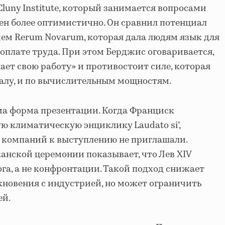
luny Institute, который занимается вопросами
оен более оптимистично. Он сравнил потенциал
ем Rerum Novarum, которая дала людям язык для
 оплате труда. При этом Берджис оговаривается,
ает свою работу» и противостоит силе, которая
талу, и по вычислительным мощностям.
ма форма презентации. Когда Франциск
ую климатическую энциклику Laudato si’,
 компаний к выступлению не приглашали.
канской церемонии показывает, что Лев XIV
га, а не конфронтации. Такой подход снижает
кновения с индустрией, но может ограничить
ей.