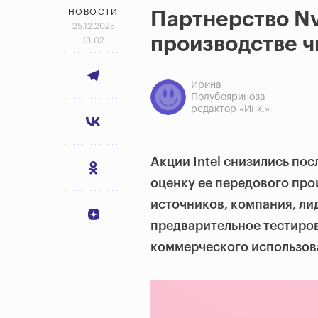
НОВОСТИ
Партнерство Nvi
25.12.2025
производстве ч
13:02
Ирина
Полубояринова
редактор «Инк.»
Акции Intel снизились пос
оценку ее передового про
источников, компания, ли
предварительное тестирова
коммерческого использов