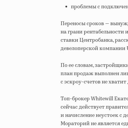
проблемы с подключе
Переносы сроков — вынуж
на грани рентабельности 
ставки Центробанка, рас
девелоперской компании U
По ее словам, застройщик
план продаж выполнен лиш
с эскроу-счетов не хватит
Топ-брокер Whitewill Екат
сейчас действует правит
и начисление неустоек с д
Мораторий не является ед