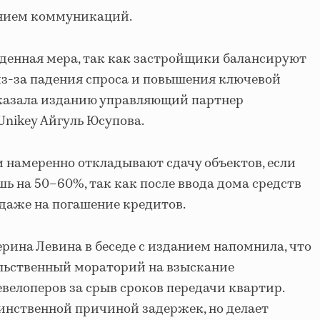
нием коммуникаций.
денная мера, так как застройщики балансируют
из-за падения спроса и повышения ключевой
сказала изданию управляющий партнер
nikey Айгуль Юсупова.
и намеренно откладывают сдачу объектов, если
ь на 50–60%, так как после ввода дома средств
 даже на погашение кредитов.
ерина Левина в беседе с изданием напомнила, что
ельственный мораторий на взыскание
евелоперов за срыв сроков передачи квартир.
инственной причиной задержек, но делает