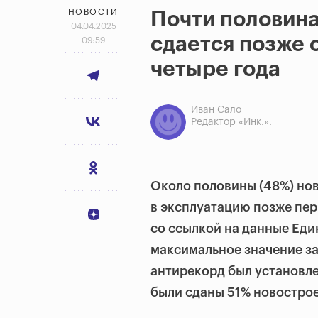
НОВОСТИ
Почти половина
04.04.2025
сдается позже 
09:59
четыре года
Иван Сало
Редактор «Инк.».
Около половины (48%) нов
в эксплуатацию позже пер
со ссылкой на данные Еди
максимальное значение з
антирекорд был установлен
были сданы 51% новострое