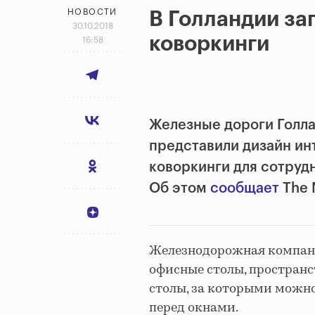
НОВОСТИ
В Голландии за
30.10.2018
коворкинги
16:58
Железные дороги Голлан
представили дизайн ин
коворкинги для сотрудн
Об этом
сообщает
The 
Железнодорожная компани
офисные столы, пространс
столы, за которыми можно
перед окнами.