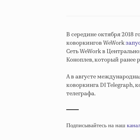
В середине октября 2018 г
коворкингов WeWork
запу
Сеть WeWork в Центрально
Коноплев, который ранее р
А в августе международная
коворкинга DI Telegraph,
телеграфа.
Подписывайтесь на наш
канал