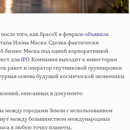
после того, как SpaceX в феврале
объявила
ртапа Илона Маска. Сделка фактически
И-бизнес Маска под одной корпоративной
екст для
IPO
. Компания выходит к инвесторам
ель ракет и оператор спутниковой группировки
уктурная основа будущей космической экономики.
влений, описанных в документе:
ы между городами Земли с использованием
минут между большинством международных
аса в любую точку планеты,