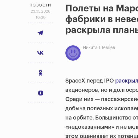
НОВОСТИ
Полеты на Марс
23.05.2026
фабрики в неве
10:30
раскрыла планы
Никита Шевцев
SpaceX перед IPO
раскры
акционеров, но и долгоср
Среди них — пассажирски
добыча полезных ископаем
на орбите. Большинство э
«недоказанными» и не вкл
этом оценивает их потенц