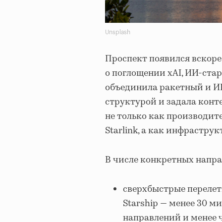
Unsplash
Проспект появился вскоре 
о поглощении xAI, ИИ-ста
объединила ракетный и И
структурой и задала конт
не только как производит
Starlink, а как инфрастр
В числе конкретных напра
сверхбыстрые перелет
Starship — менее 30 
направлений и менее ч