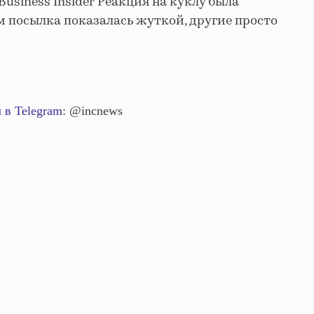
Business Insider Реакция на куклу была
 посылка показалась жуткой, другие просто
 в Telegram
: @incnews