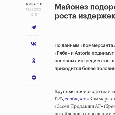
НОВОСТИ
Майонез подоро
14.08.2023
роста издерже
12:11
По данным «Коммерсанта»
«Ряба» и Astoria поднимут
основных ингредиентов, в
приходится более половин
Крупные производители м
12%,
сообщает
«Коммерсант
«Эссен Продакшн АГ» (бре
ретейлеров о повышении с 