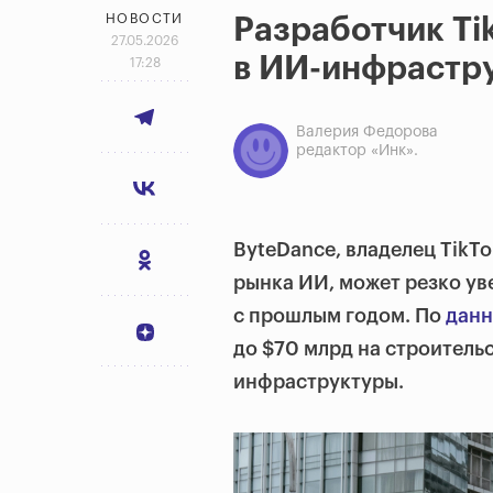
НОВОСТИ
Разработчик Ti
27.05.2026
в ИИ-инфрастр
17:28
Валерия Федорова
редактор «Инк».
ByteDance, владелец TikT
рынка ИИ, может резко ув
с прошлым годом. По
дан
до $70 млрд на строитель
инфраструктуры.