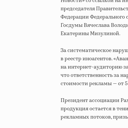
Новости» со ссылкой на и
председателя Правительс
Федерации Федерального 
Госдумы Вячеслава Володи
Екатерины Мизулиной.
За систематическое наруш
в реестр иноагентов. «Ав
на интернет-аудиторию за
что ответственность за н
стоимости рекламы — от 50
Президент ассоциации Рах
продукция остается в тен
рекламных потоков, приз