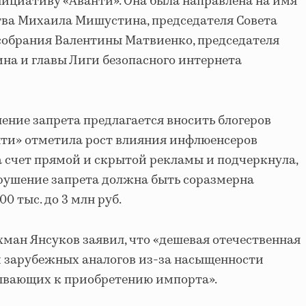
нициативу «Аванти». Она была направлена на имя
тва Михаила Мишустина, председателя Совета
собрания Валентины Матвиенко, председателя
на и главы Лиги безопасного интернета
ение запрета предлагается вносить блогеров
анти» отметила рост влияния инфлюенсеров
 счет прямой и скрытой рекламы и подчеркнула,
арушение запрета должна быть соразмерна
0 тыс. до 3 млн руб.
ман Янсуков заявил, что «дешевая отечественная
и зарубежных аналогов из-за насыщенности
ывающих к приобретению импорта».