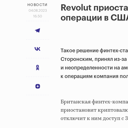
НОВОСТИ
Revolut приост
04.08.2023
операции в СШ
16:50
Такое решение финтех-ст
Сторонским, принял из-за
и неопределенности на а
к операциям компания пол
Британская финтех-компан
приостановит криптовалют
отключит к ним доступ с 3