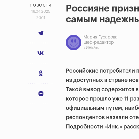
НОВОСТИ
Россияне призн
16.04.2025
самым надежн
20:11
Мария Гусарова
шеф-редактор
«Инка».
Российские потребители 
из доступных в стране нов
Такой вывод содержится в
которое прошло уже 11 ра
официальным путем, наиб
респондентов назвали оте
Подробности «Инк.» расск