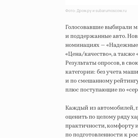
Фото: Дром.ру и subarumoscow.ru
Голосовавшие выбирали м
и поддержанные авто. Нов
номинациях — «Надежные»,
«Цена/качество», а также
Результаты опросов, в сво
категории: без учета маш
и по смешанному рейтингу,
плюс поступающие по «се
Каждый из автомобилей, п
оценить по целому ряду ха
практичности, комфорту 
по подготовленности к ро