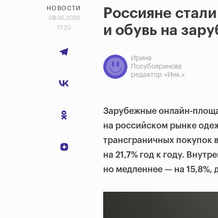
НОВОСТИ
Россияне стали
08.06.2026
и обувь на зар
17:20
Ирина
Полубояринова
редактор «Инк.»
Зарубежные онлайн-площа
на российском рынке одеж
трансграничных покупок в
на 21,7% год к году. Внут
но медленнее — на 15,8%, 