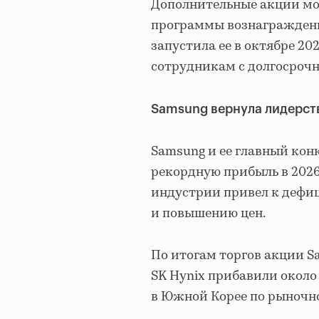
Дополнительные акции мог
программы вознаграждения
запустила ее в октябре 20
сотрудникам с долгосроч
Samsung вернула лидерст
Samsung и ее главный кон
рекордную прибыль в 2026 
индустрии привел к дефи
и повышению цен.
По итогам торгов акции S
SK Hynix прибавили около
в Южной Корее по рыночн