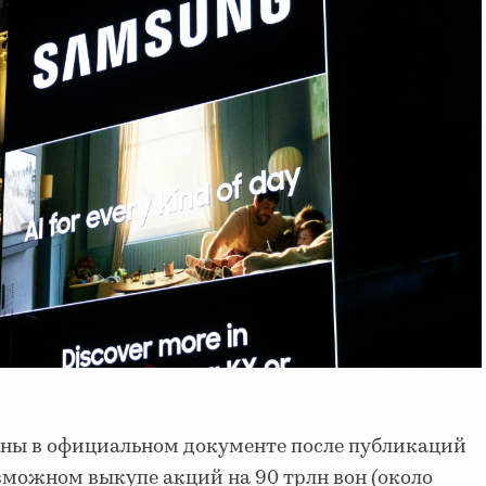
аны в официальном документе после публикаций
можном выкупе акций на 90 трлн вон (около