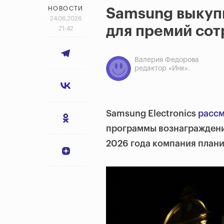
НОВОСТИ
Samsung выкупи
24.06.2026
для премий со
21:42
Валерия Федорова
редактор «Инк».
Samsung Electronics
рассм
программы вознаграждения
2026 года компания плани