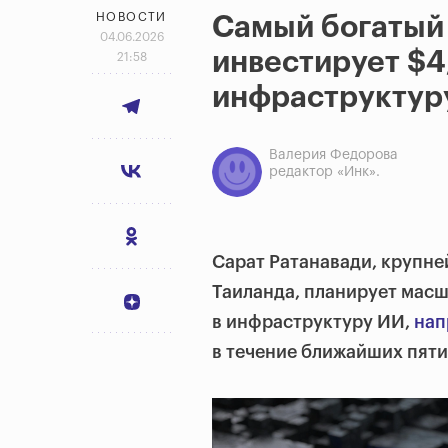
НОВОСТИ
Самый богатый
04.06.2026
инвестирует $4
21:58
инфраструктур
Валерия Федорова
редактор «Инк».
Сарат Ратанавади, крупн
Таиланда, планирует мас
в инфраструктуру ИИ,
нап
в течение ближайших пяти