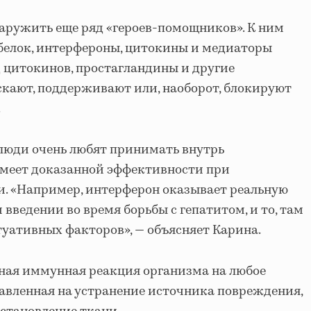
аружить еще ряд «героев-помощников». К ним
белок, интерфероны, цитокины и медиаторы
д цитокинов, простагландины и другие
скают, поддерживают или, наоборот, блокируют
.
люди очень любят принимать внутрь
 имеет доказанной эффективности при
и. «Например, интерферон оказывает реальную
введении во время борьбы с гепатитом, и то, там
туативных факторов», — объясняет Карина.
ная иммунная реакция организма на любое
авленная на устранение источника повреждения,