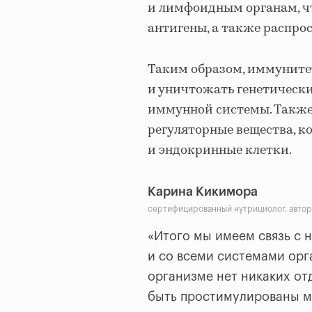
и лимфоидным органам, ч
антигены, а также распро
Таким образом, иммунитет
и уничтожать генетическ
иммунной системы. Такж
регуляторные вещества, к
и эндокринные клетки.
Карина Кикимора
сертифицированный нутрициолог, автор
«Итого мы имеем связь с 
и со всеми системами орг
организме нет никаких от
быть простимулированы м