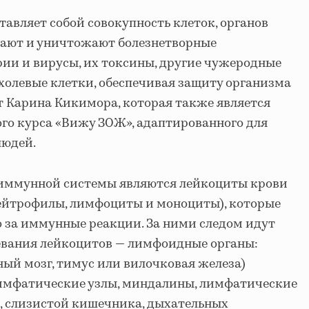
авляет собой совокупность клеток, органов
нают и уничтожают болезнетворные
ии и вирусы, их токсины, другие чужеродные
ухолевые клетки, обеспечивая защиту организма
ит Карина Кикимора, которая также является
го курса «Вижу ЗОЖ», адаптированного для
людей.
иммунной системы являются лейкоциты крови
нейтрофилы, лимфоциты и моноциты), которые
 за иммунные реакции. За ними следом идут
ревания лейкоцитов — лимфоидные органы:
ый мозг, тимус или вилочковая железа)
лимфатические узлы, миндалины, лимфатические
, слизистой кишечника, дыхательных