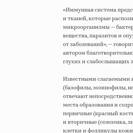
«Иммунная система предст
и тканей, которые распоз
микроорганизмы — бактер
вещества, паразитов и оп
от заболеваний», — говор
автором благотворительно
глухих и слабослышащих 
Известными слагаемыми 
(базофилы, эозинофилы, 
отвечают непосредственно
места образования и соз
первичные (красный костн
и вторичные (селезенка, 
клетки и фолликулы кожи