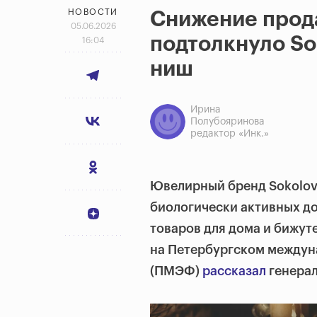
НОВОСТИ
Снижение прод
05.06.2026
подтолкнуло So
16:04
ниш
Ирина
Полубояринова
редактор «Инк.»
Ювелирный бренд Sokolov 
биологически активных до
товаров для дома и бижут
на Петербургском между
(ПМЭФ)
рассказал
генерал