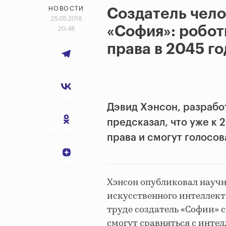
НОВОСТИ
Создатель чел
25.05.2018
«София»: робот
20:48
права в 2045 го
Дэвид Хэнсон, разрабо
предсказал, что уже к 
права и смогут голосов
Хэнсон опубликовал науч
искусственного интеллект
труде создатель «Софии» 
смогут сравняться с интел