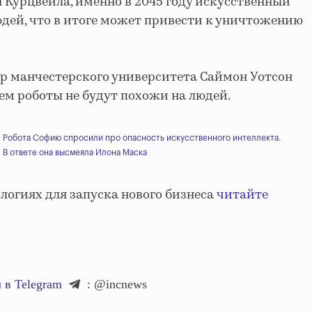
 Курцвейла, именно в 2045 году искусственный
юдей, что в итоге может привести к уничтожению
тор манчестерского университета Саймон Уотсон
щем роботы не будут похожи на людей.
Робота Софию спросили про опасность искусственного интеллекта.
В ответе она высмеяла Илона Маска
логиях для запуска нового бизнеса
читайте
 в Telegram
: @incnews