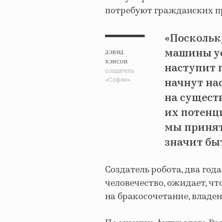
потребуют гражданских п
«Поскольк
машины ус
ДЭВИД
ХЭНСОН
наступит 
создатель
начнут на
«Софии»
на сущест
их потенц
мы принят
значит бы
Создатель робота, два го
человечество, ожидает, чт
на бракосочетание, владен