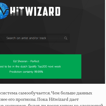
 система самообучается. Чем больше данных
нее его прогнозы. Пока Hitwizard дает
: например, будет ли песня хитом на следующей