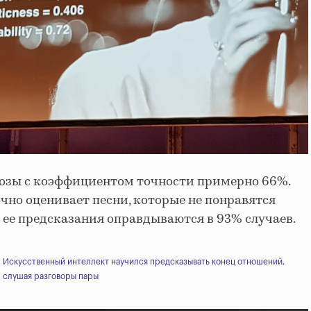
нозы с коэффициентом точности примерно 66%.
очно оценивает песни, которые не понравятся
е ее предсказания оправдываются в 93% случаев.
Искусственный интеллект научился предсказывать конец отношений,
слушая разговоры пары