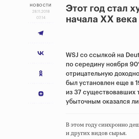
НОВОСТИ
Этот год стал 
28.11.2018
начала XX века
07:14
WSJ со ссылкой на Deu
по середину ноября 90
отрицательную доходно
был установлен еще в 
из 37 существовавших т
убыточным оказался ли
В этом году синхронно де
и других видов сырья.