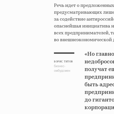
Речь идет о предложенных
предусматривающих лишен
за содействие антироссий
опаснейшая инициатива н
всех предпринимателей, т
во внешнеэкономической 
«Но главно
недобросо
БОРИС ТИТОВ
бизнес-
получат е
омбудсмен
предприни
быть адре
предприни
до гигант
корпораци