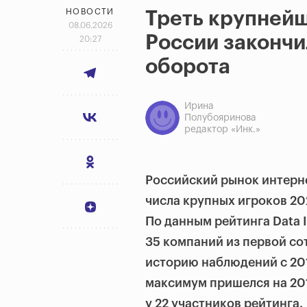
НОВОСТИ
Треть крупней
08.06.2026
России закончи
20:27
оборота
Ирина
Полубояринова
редактор «Инк.»
Российский рынок интерне
числа крупных игроков 20
По данным рейтинга Data 
35 компаний из первой со
историю наблюдений с 201
максимум пришелся на 201
у 22 участников рейтинга.