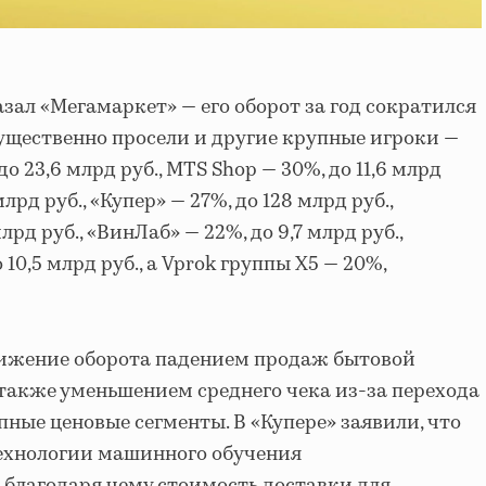
зал «Мегамаркет» — его оборот за год сократился
 Существенно просели и другие крупные игроки —
о 23,6 млрд руб., MTS Shop — 30%, до 11,6 млрд
млрд руб., «Купер» — 27%, до 128 млрд руб.,
лрд руб., «ВинЛаб» — 22%, до 9,7 млрд руб.,
10,5 млрд руб., а Vprok группы X5 — 20%,
ижение оборота падением продаж бытовой
 также уменьшением среднего чека из-за перехода
пные ценовые сегменты. В «Купере» заявили, что
технологии машинного обучения
 благодаря чему стоимость доставки для