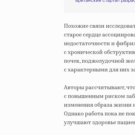
Британский стартап разра
Похожие связи исследоват
старое сердце ассоцииро
недостаточности и фибрил
с хронической обструктив
почек, поджелудочной жел
с характерными для них з
Авторы рассчитывают, чт
с повышенным риском забо
изменения образа жизни н
Однако работа пока не пок
улучшают здоровье пацие