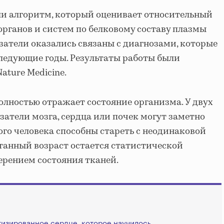
ли алгоритм, который оценивает относительный
органов и систем по белковому составу плазмы
затели оказались связаны с диагнозами, которые
ледующие годы. Результаты работы были
ature Medicine.
олностью отражает состояние организма. У двух
затели мозга, сердца или почек могут заметно
ого человека способны стареть с неодинаковой
танный возраст остается статистической
ерением состояния тканей.
тизированное сердце, которое научилось