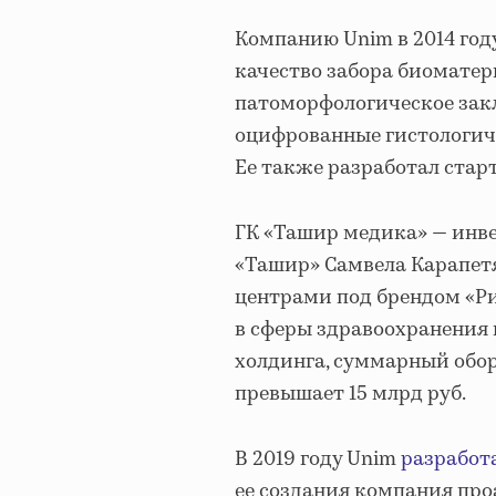
Компанию Unim в 2014 год
качество забора биоматер
патоморфологическое зак
оцифрованные гистологич
Ее также разработал старт
ГК «Ташир медика» — инве
«Ташир» Самвела Карапет
центрами под брендом «Ри
в сферы здравоохранения
холдинга, суммарный оборо
превышает 15 млрд руб.
В 2019 году Unim
разработ
ее создания компания про