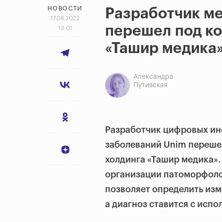
НОВОСТИ
Разработчик м
17.08.2022
перешел под ко
13:01
«Ташир медика
Александра
Путивская
Разработчик цифровых ин
заболеваний Unim переше
холдинга «Ташир медика»
организации патоморфоло
позволяет определить изм
а диагноз ставится с исп