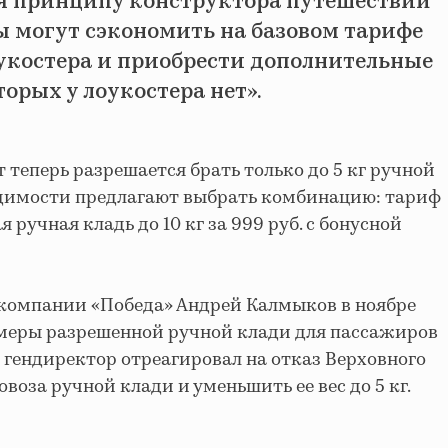
я принципу конструктора путешествий
 могут сэкономить на базовом тарифе
оукостера и приобрести дополнительные
торых у лоукостера нет».
 теперь разрешается брать только до 5 кг ручной
одимости предлагают выбрать комбинацию: тариф
ручная кладь до 10 кг за 999 руб. с бонусной
акомпании «Победа» Андрей Калмыков в ноябре
меры разрешенной ручной клади для пассажиров
к гендиректор отреагировал на отказ Верховного
воза ручной клади и уменьшить ее вес до 5 кг.