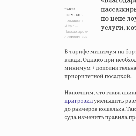
«Благодар
пассажиры
ПАВЕЛ
ПЕРМЯКОВ
по цене л
президент
услуги, ко
«Utair —
Пассажирски
е авиалинии»
В тарифе минимум на борт
клади. Однако при необх
минимум + дополнительная 
приоритетной посадкой.
Напомним, что глава ави
пригрозил
уменьшить раз
до размеров кошелька. Та
суда изменить правила про