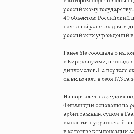
в котором перечислены н
российскому государству,
40 объектов: Российский 
пляжный участок для отд
российских учреждений в 
Ранее Yle сообщала о нало
в Киркконумми, принадле
дипломатов. На портале ск
он включает в себя 17,3 га
На портале также указано
Финляндии основаны на 
арбитражным судом в Гааге
выплатить украинской эн
в качестве компенсации з