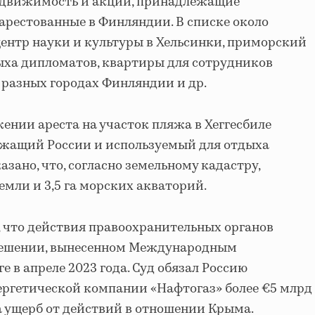
едвижимость и акции, принадлежащие
 арестованные в Финляндии. В списке около
центр науки и культуры в Хельсинки, приморский
ыха дипломатов, квартиры для сотрудников
разных городах Финляндии и др.
жении ареста на участок пляжа в Хеггесбиле
жащий России и используемый для отдыха
азано, что, согласно земельному кадастру,
 земли и 3,5 га морских акваторий.
, что действия правоохранительных органов
решении, вынесенном Международным
 в апреле 2023 года. Суд обязал Россию
ергетической компании «Нафтогаз» более €5 млрд
а ущерб от действий в отношении Крыма.